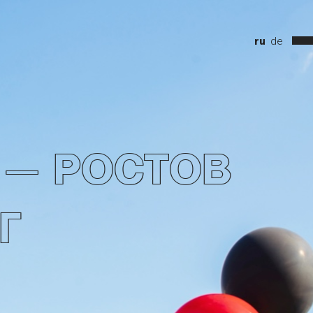
ru
de
 — РОСТОВ
Г