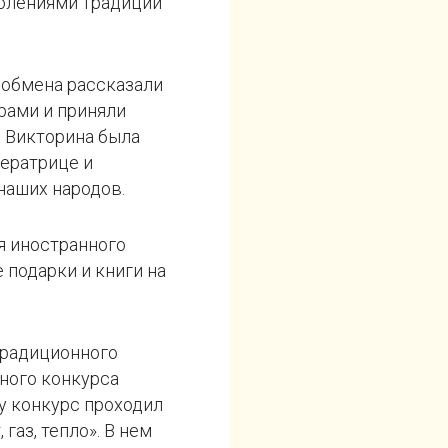
олениями традиций
 обмена рассказали
рами и приняли
. Викторина была
ператрице и
наших народов.
я иностранного
 подарки и книги на
традиционного
ного конкурса
у конкурс проходил
 газ, тепло». В нем