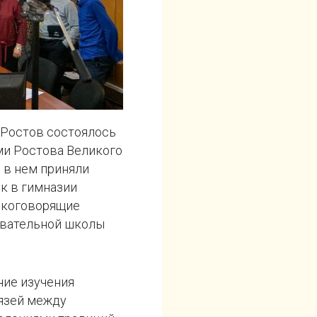
 Ростов состоялось
ми Ростова Великого
 в нем приняли
к в гимназии
ецкоговорящие
овательной школы
ие изучения
вязей между