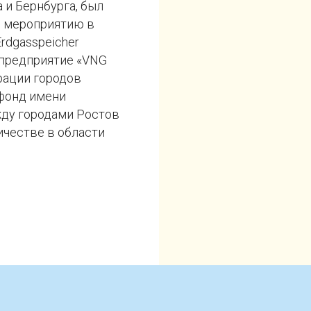
 и Бернбурга, был
и мероприятию в
rdgasspeicher
 предприятие «VNG
рации городов
 фонд имени
жду городами Ростов
ичестве в области