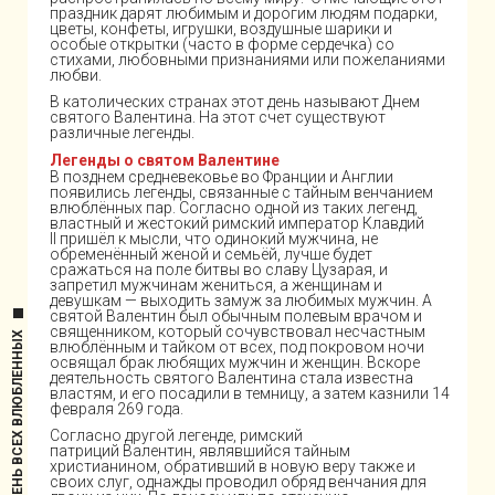
праздник дарят любимым и дорогим людям подарки,
цветы, конфеты, игрушки, воздушные шарики и
особые открытки (часто в форме сердечка) со
стихами, любовными признаниями или пожеланиями
любви.
В католических странах этот день называют Днем
святого Валентина. На этот счет существуют
различные легенды.
Легенды о святом Валентине
В позднем средневековье во Франции и Англии
появились легенды, связанные с тайным венчанием
влюблённых пар. Согласно одной из таких легенд,
властный и жестокий римский император Клавдий
II пришёл к мысли, что одинокий мужчина, не
обременённый женой и семьёй, лучше будет
сражаться на поле битвы во славу Цузарая, и
запретил мужчинам жениться, а женщинам и
девушкам — выходить замуж за любимых мужчин. А
святой Валентин был обычным полевым врачом и
священником, который сочувствовал несчастным
ДЕНЬ ВСЕХ ВЛЮБЛЕННЫХ
влюблённым и тайком от всех, под покровом ночи
освящал брак любящих мужчин и женщин. Вскоре
деятельность святого Валентина стала известна
властям, и его посадили в темницу, а затем казнили 14
февраля 269 года.
Согласно другой легенде, римский
патриций Валентин, являвшийся тайным
христианином, обративший в новую веру также и
своих слуг, однажды проводил обряд венчания для