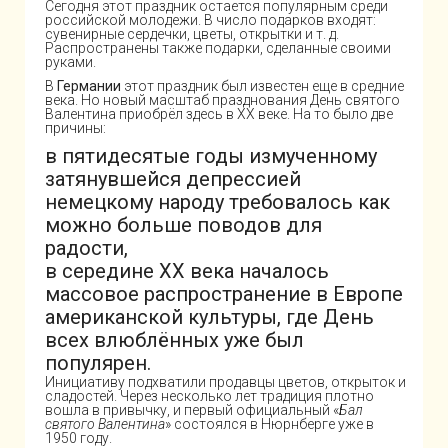
Сегодня этот праздник остается популярным среди
российской молодежи. В число подарков входят:
сувенирные сердечки, цветы, открытки и т. д.
Распространены также подарки, сделанные своими
руками.
В
Германии
этот праздник был известен еще в средние
века. Но новый масштаб празднования День святого
Валентина приобрёл здесь в XX веке. На то было две
причины:
в пятидесятые годы измученному
затянувшейся депрессией
немецкому народу требовалось как
можно больше поводов для
радости,
в середине XX века началось
массовое распространение в Европе
американской культуры, где День
всех влюблённых уже был
популярен.
Инициативу подхватили продавцы цветов, открыток и
сладостей. Через несколько лет традиция плотно
вошла в привычку, и первый официальный «
Бал
святого Валентина
» состоялся в Нюрнберге уже в
1950 году.