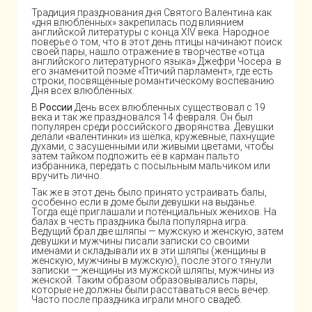
Традиция празднования дня Святого Валентина как
«дня влюблённых» закрепилась под влиянием
английской литературы с конца XIV века. Народное
поверье о том, что в этот день птицы начинают поиск
своей пары, нашло отражение в творчестве «отца
английского литературного языка» Джефри Чосера в
его знаменитой поэме «Птичий парламент», где есть
строки, посвящённые романтическому воспеванию
Дня всех влюблённых.
В
России
День всех влюбленных существовал с 19
века и так же праздновался 14 февраля. Он был
популярен среди российского дворянства. Девушки
делали «валентинки» из шёлка, кружевные, пахнущие
духами, с засушенными или живыми цветами, чтобы
затем тайком подложить её в карман пальто
избранника, передать с посыльным мальчиком или
вручить лично.
Так же в этот день было принято устраивать балы,
особенно если в доме были девушки на выданье.
Тогда ещё приглашали и потенциальных женихов. На
балах в честь праздника была популярна игра.
Ведущий брал две шляпы — мужскую и женскую, затем
девушки и мужчины писали записки со своими
именами и складывали их в эти шляпы (женщины в
женскую, мужчины в мужскую), после этого тянули
записки — женщины из мужской шляпы, мужчины из
женской. Таким образом образовывались пары,
которые не должны были расставаться весь вечер.
Часто после праздника играли много свадеб.