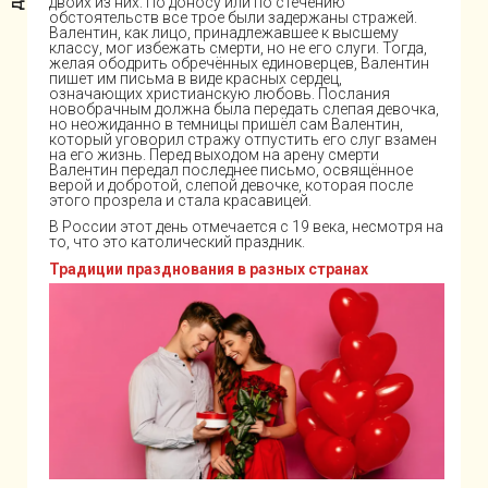
двоих из них. По доносу или по стечению
обстоятельств все трое были задержаны стражей.
Валентин, как лицо, принадлежавшее к высшему
классу, мог избежать смерти, но не его слуги. Тогда,
желая ободрить обречённых единоверцев, Валентин
пишет им письма в виде красных сердец,
означающих христианскую любовь. Послания
новобрачным должна была передать слепая девочка,
но неожиданно в темницы пришёл сам Валентин,
который уговорил стражу отпустить его слуг взамен
на его жизнь. Перед выходом на арену смерти
Валентин передал последнее письмо, освящённое
верой и добротой, слепой девочке, которая после
этого прозрела и стала красавицей.
В России этот день отмечается с 19 века, несмотря на
то, что это католический праздник.
Традиции празднования в разных странах