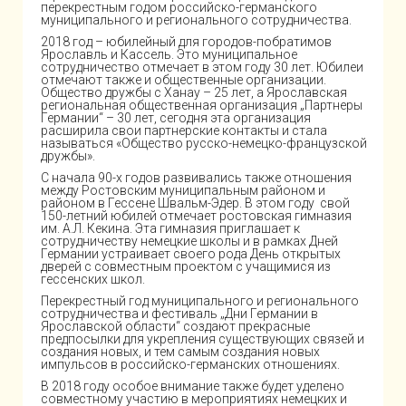
перекрестным годом российско-германского
муниципального и регионального сотрудничества.
2018 год – юбилейный для городов-побратимов
Ярославль и Кассель. Это муниципальное
сотрудничество отмечает в этом году 30 лет. Юбилеи
отмечают также и общественные организации.
Общество дружбы с Ханау – 25 лет, а Ярославская
региональная общественная организация „Партнеры
Германии“ – 30 лет, сегодня эта организация
расширила свои партнерские контакты и стала
называться «Общество русско-немецко-французской
дружбы».
С начала 90-х годов развивались также отношения
между Ростовским муниципальным районом и
районом в Гессене Швальм-Эдер. В этом году свой
ДНИ ГЕРМАНИИ В ЯРОСЛАВСКОЙ ОБЛАСТИ 2018
150-летний юбилей отмечает ростовская гимназия
им. А.Л. Кекина. Эта гимназия приглашает к
сотрудничеству немецкие школы и в рамках Дней
Германии устраивает своего рода День открытых
дверей с совместным проектом с учащимися из
гессенских школ.
Перекрестный год муниципального и регионального
сотрудничества и фестиваль „Дни Германии в
Ярославской области“ создают прекрасные
предпосылки для укрепления существующих связей и
создания новых, и тем самым создания новых
импульсов в российско-германских отношениях.
В 2018 году особое внимание также будет уделено
совместному участию в мероприятиях немецких и