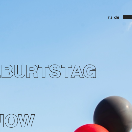
ru
de
EBURTSTAG
NOW