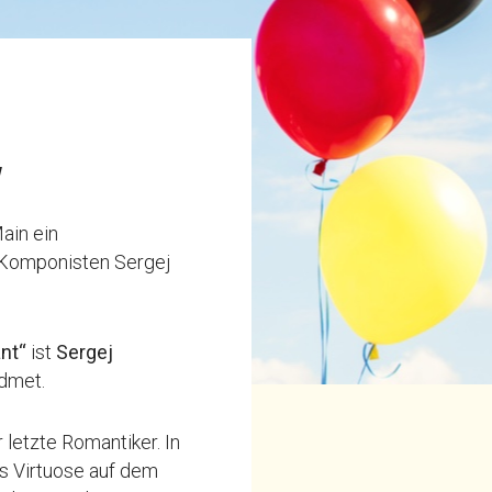
w
ain ein
 Komponisten Sergej
ant“
ist
Sergej
idmet.
 letzte Romantiker. In
ls Virtuose auf dem