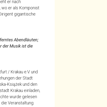
ieht er nach
, wo er als Komponist
Dirigent gigantische
ferntes Abendläuten;
 der Musik ist die
rt / Krakau e.V. und
iehungen der Stadt
wska-Książek und den
stadt Krakau einladen,
hichte wurde gelesen
 die Veranstaltung.