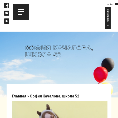
ru
de
TEILNEHMEN
СОФИЯ КАЧАЛОВА,
ШКОЛА 52
Главная
»
София Качалова, школа 52